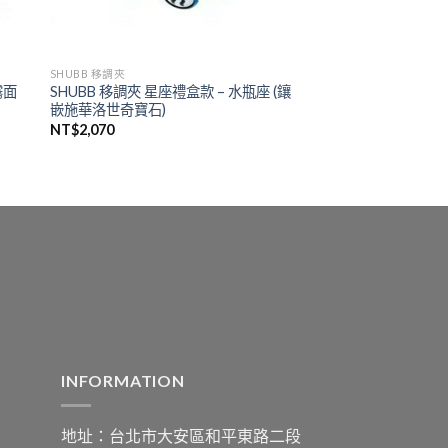
SHUBB 移調夾
霧面
SHUBB 移調夾 星座禮盒款 – 水瓶座 (鑲
嵌施華洛世奇寶石)
NT$
2,070
INFORMATION
地址：台北市大安區和平東路二段