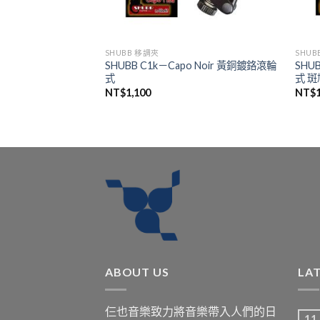
SHUBB 移調夾
SHUB
座禮盒款 – 天蠍座 (鑲
SHUBB C1k－Capo Noir 黃銅鍍鉻滾輪
SHUB
式
式 斑
NT$
1,100
NT$
ABOUT US
LA
仨也音樂致力將音樂帶入人們的日
11