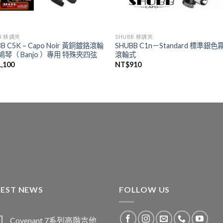
B 移調夾
SHUBB 移調夾
B C5K – Capo Noir 黃銅鍍鉻滾輪
SHUBB C1n－Standard 標準銀色
鳩琴（ Banjo ）專用 特殊夾四弦
滾輪式
1,100
NT$
910
TEST NEWS
FOLLOW US
Covenant 7系列高階吉他