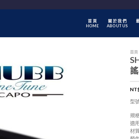
首 頁
關 於 我 們
最
HOME
ABOUT US
首頁
S
謠
NT
型號
規格
適
材
顏