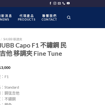
 新 消 息
代 理 產 品
聯 繫 我 們
NEWS
PRODUCTS
CONTACT
/
SHUBB 移調夾
HUBB Capo F1 不鏽鋼 民
吉他 移調夾 Fine Tune
$
3,000
：F1
：Standard
用：鋼弦吉他
質：不鏽鋼
色：銀色