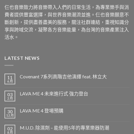
仨也音樂致力將音樂帶入人們的日常生活，為專業樂手與消
費者提供豐富選擇，與世界音樂潮流並進。仨也音樂願意不
斷創新，提供盡善盡美的服務，關注社群連結，重視知識分
享與跨域交流，凝聚各方音樂能量，為台灣的音樂產業注入
活水。
LATEST NEWS
Covenant 7系列高階吉他演繹 feat. 林立大
11
6 月
LAVA ME 4 未來進行式 強力登台
03
2 月
LAVA ME 4 登場預購
30
12 月
M.U.D. 除濕劑 – 能使用5年的專業樂器防潮
02
8 月