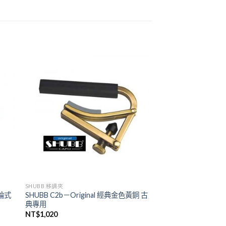
SHUBB 移調夾
滾輪式
SHUBB C2b－Original 經典金色黃銅 古
典專用
NT$
1,020