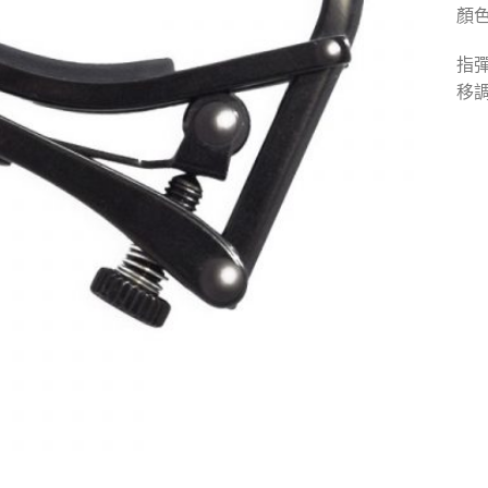
顏
指彈
移