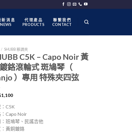
 新 消 息
代 理 產 品
聯 繫 我 們
NEWS
PRODUCTS
CONTACT
/
SHUBB 移調夾
UBB C5K – Capo Noir 黃
鍍鉻滾輪式 斑鳩琴（
anjo ）專用 特殊夾四弦
$
1,100
：C5K
：Capo Noir
用：班鳩琴、民謠吉他
質：黃銅鍍鉻