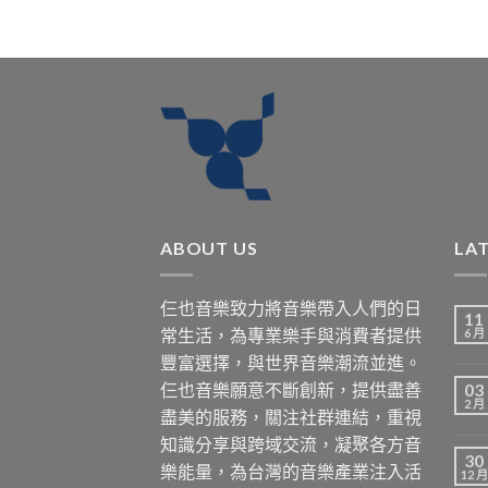
ABOUT US
LA
仨也音樂致力將音樂帶入人們的日
11
常生活，為專業樂手與消費者提供
6 月
豐富選擇，與世界音樂潮流並進。
仨也音樂願意不斷創新，提供盡善
03
2 月
盡美的服務，關注社群連結，重視
知識分享與跨域交流，凝聚各方音
30
樂能量，為台灣的音樂產業注入活
12 月