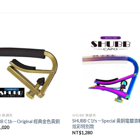
B 移調夾
SHUBB 移調夾
SHUBB C1fs－Special 黃銅電鍍
BB C1b－Original 經典金色黃銅
炫彩特別款
1,020
NT$
1,280