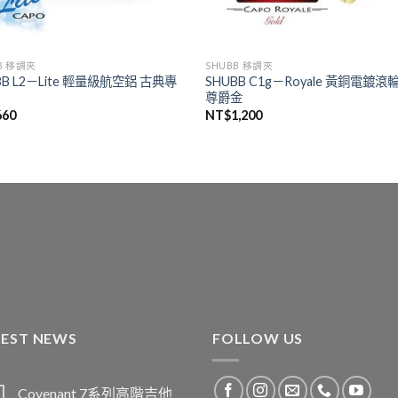
B 移調夾
SHUBB 移調夾
BB L2－Lite 輕量級航空鋁 古典專
SHUBB C1g－Royale 黃銅電鍍滾
尊爵金
660
NT$
1,200
TEST NEWS
FOLLOW US
Covenant 7系列高階吉他