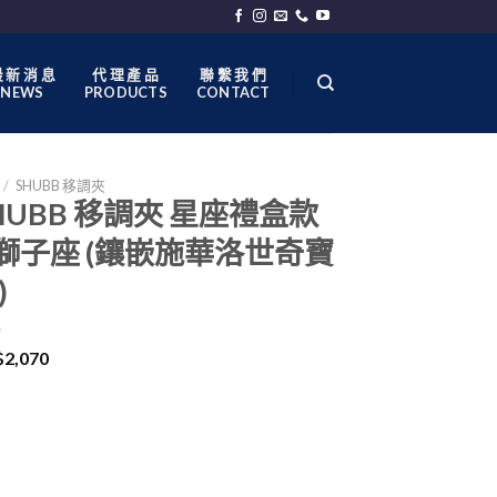
 新 消 息
代 理 產 品
聯 繫 我 們
NEWS
PRODUCTS
CONTACT
/
SHUBB 移調夾
HUBB 移調夾 星座禮盒款
 獅子座 (鑲嵌施華洛世奇寶
)
$
2,070