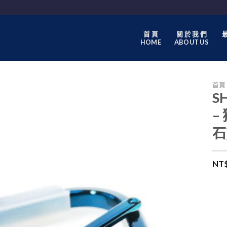
首 頁
關 於 我 們
最
HOME
ABOUT US
首頁
S
–
石
NT