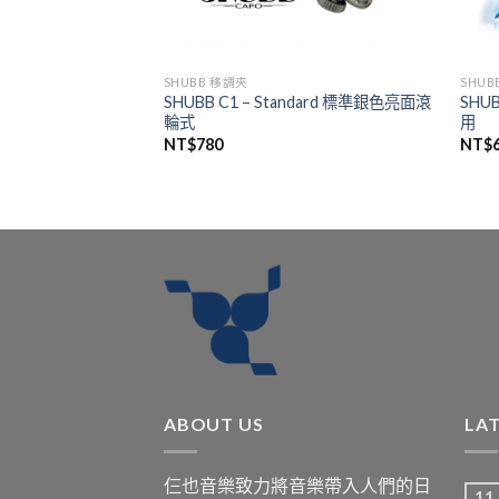
SHUBB 移調夾
SHUB
.25英吋半徑指板專用
SHUBB C1 – Standard 標準銀色亮面滾
SHU
銀色亮面滾輪式
輪式
用
NT$
780
NT$
ABOUT US
LA
仨也音樂致力將音樂帶入人們的日
11