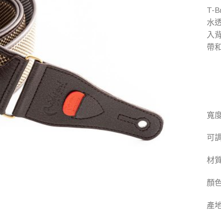
T-
水
入
帶
寬度
可調
材
顏
產