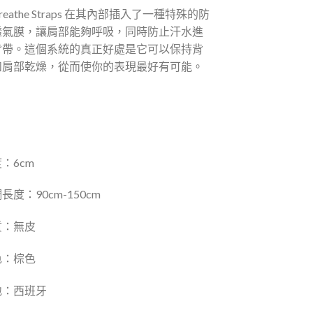
Breathe Straps 在其內部插入了一種特殊的防
透氣膜，讓肩部能夠呼吸，同時防止汗水進
背帶。這個系統的真正好處是它可以保持背
和肩部乾燥，從而使你的表現最好有可能。
：6cm
長度：90cm-150cm
質：無皮
色：棕色
地：西班牙