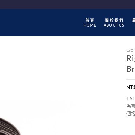
首 頁
關 於 我 們
最
HOME
ABOUT US
首頁
Ri
B
NT
TA
為寬
個