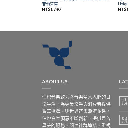
吉他背帶
Uni
NT$
1,740
NT$
ABOUT US
LA
仨也音樂致力將音樂帶入人們的日
11
常生活，為專業樂手與消費者提供
6 月
豐富選擇，與世界音樂潮流並進。
仨也音樂願意不斷創新，提供盡善
03
2 月
盡美的服務，關注社群連結，重視