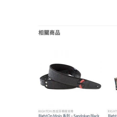
相關商品
背帶
RIGHTON 西班牙精緻背帶
RIG
– Stardust Silver 吉
RightOn Mojo 系列 – Sandokan Black
Righ