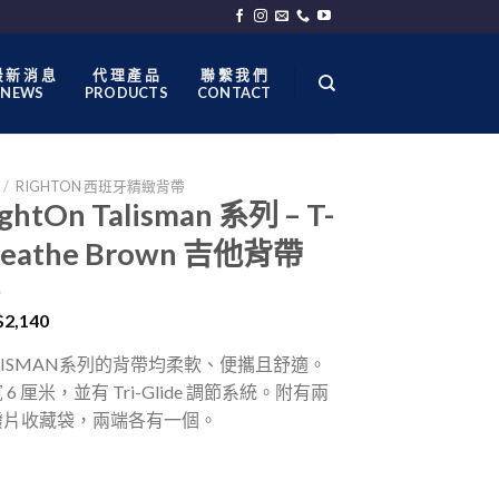
 新 消 息
代 理 產 品
聯 繫 我 們
NEWS
PRODUCTS
CONTACT
/
RIGHTON 西班牙精緻背帶
ghtOn Talisman 系列 – T-
reathe Brown 吉他背帶
$
2,140
LISMAN系列的背帶均柔軟、便攜且舒適。
 6 厘米，並有 Tri-Glide 調節系統。附有兩
撥片收藏袋，兩端各有一個。