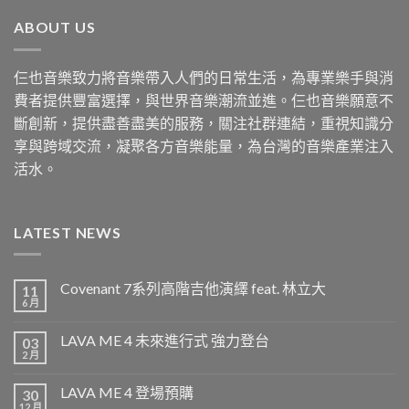
ABOUT US
仨也音樂致力將音樂帶入人們的日常生活，為專業樂手與消
費者提供豐富選擇，與世界音樂潮流並進。仨也音樂願意不
斷創新，提供盡善盡美的服務，關注社群連結，重視知識分
享與跨域交流，凝聚各方音樂能量，為台灣的音樂產業注入
活水。
LATEST NEWS
Covenant 7系列高階吉他演繹 feat. 林立大
11
6 月
LAVA ME 4 未來進行式 強力登台
03
2 月
LAVA ME 4 登場預購
30
12 月