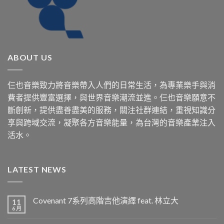
ABOUT US
仨也音樂致力將音樂帶入人們的日常生活，為專業樂手與消
費者提供豐富選擇，與世界音樂潮流並進。仨也音樂願意不
斷創新，提供盡善盡美的服務，關注社群連結，重視知識分
享與跨域交流，凝聚各方音樂能量，為台灣的音樂產業注入
活水。
LATEST NEWS
Covenant 7系列高階吉他演繹 feat. 林立大
11
6 月