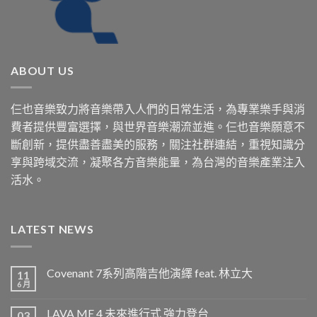
ABOUT US
仨也音樂致力將音樂帶入人們的日常生活，為專業樂手與消
費者提供豐富選擇，與世界音樂潮流並進。仨也音樂願意不
斷創新，提供盡善盡美的服務，關注社群連結，重視知識分
享與跨域交流，凝聚各方音樂能量，為台灣的音樂產業注入
活水。
LATEST NEWS
Covenant 7系列高階吉他演繹 feat. 林立大
11
6 月
LAVA ME 4 未來進行式 強力登台
03