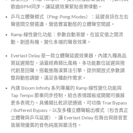
歌曲BPM同步，讓延遲效果緊貼音樂律動。
乒乓立體聲模式（Ping-Pong Modes）：延遲音訊在左右
聲道間交替擺盪，營造豐富動態的立體聲空間感。
Ramp 線性變化功能：參數自動漸變，在設定值之間流
動，創造有機、變化多端的聲音效果。
Everlast Delay 是一款立體聲延遲效果器，內建九種高品
質延遲類型，涵蓋經典類比風格、多功能數位延遲與現
代創意回聲。搭載進階演算法引擎，提供開放式參數調
整與動態調變，滿足各種創作需求。
內建 Bloom Infinity 系列專屬的 Ramp 線性變化功能與
Tap Tempo 節奏同步控制，結合表情踏板或開關可擴展
更多表現力。具備類比乾訊號通過、可切換 True Bypass
/ Buffered Bypass，以及多種立體聲輸出模式（包含真正
立體聲與乒乓延遲），讓 Everlast Delay 在舞台與錄音室
皆展現優異的音色純度與靈活性。