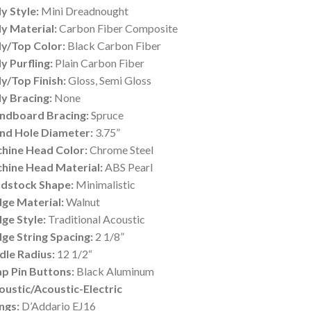
y Style:
Mini Dreadnought
y Material:
Carbon Fiber Composite
y/Top Color:
Black Carbon Fiber
y Purfling:
Plain Carbon Fiber
y/Top Finish:
Gloss, Semi Gloss
y Bracing:
None
ndboard Bracing:
Spruce
nd Hole Diameter:
3.75”
hine Head Color:
Chrome Steel
hine Head Material:
ABS Pearl
dstock Shape:
Minimalistic
dge Material:
Walnut
dge Style:
Traditional Acoustic
dge String Spacing:
2 1/8”
dle Radius:
12 1/2“
ap Pin Buttons:
Black Aluminum
oustic/Acoustic-Electric
ngs:
D’Addario EJ16