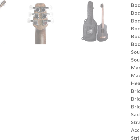
Bod
Bod
Bod
Bod
Bod
Bod
Sou
Sou
Mac
Mac
Hea
Bri
Bri
Bri
Sad
Str
Acc
Stri