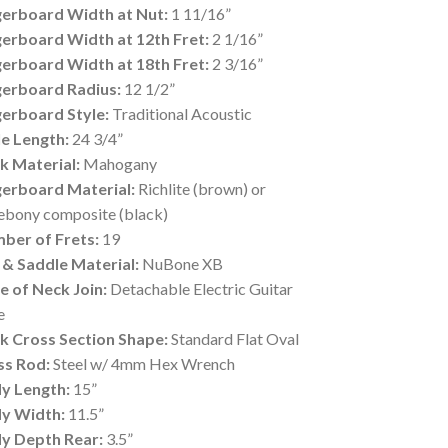
gerboard Width at Nut:
1 11/16”
gerboard Width at 12th Fret:
2 1/16”
gerboard Width at 18th Fret:
2 3/16”
gerboard Radius:
12 1/2”
gerboard Style:
Traditional Acoustic
le Length:
24 3/4”
k Material:
Mahogany
gerboard Material:
Richlite (brown) or
ebony composite (black)
ber of Frets:
19
 & Saddle Material:
NuBone XB
e of Neck Join:
Detachable Electric Guitar
e
k Cross Section Shape:
Standard Flat Oval
ss Rod:
Steel w/ 4mm Hex Wrench
y Length:
15”
y Width:
11.5”
y Depth Rear:
3.5”