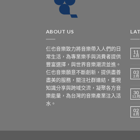
ABOUT US
LA
仨也音樂致力將音樂帶入人們的日
11
常生活，為專業樂手與消費者提供
6 月
豐富選擇，與世界音樂潮流並進。
仨也音樂願意不斷創新，提供盡善
03
2 月
盡美的服務，關注社群連結，重視
知識分享與跨域交流，凝聚各方音
30
樂能量，為台灣的音樂產業注入活
12 月
水。
02
8 月