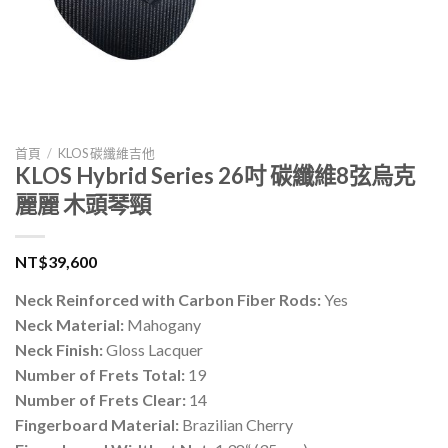
首頁
/
KLOS 碳纖維吉他
KLOS Hybrid Series 26吋 碳纖維8弦烏克
麗麗 木頭琴頸
NT$
39,600
Neck Reinforced with Carbon Fiber Rods:
Yes
Neck Material:
Mahogany
Neck Finish:
Gloss Lacquer
Number of Frets Total:
19
Number of Frets Clear:
14
Fingerboard Material:
Brazilian Cherry