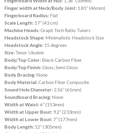
Fingerboard Width at Nut:
1.38“ (35mm)
Finger width at Neck/Body Joint:
1.81“ (46mm)
Fingerboard Radius:
Flat
Scale Length:
17” (43 cm)
Machine Heads:
Graph Tech Ratio Tuners
Headstock Shape:
Minimalistic Headstock Size
Headstock Angle:
15 degrees
Size:
Tenor Ukulele
Body/Top Color:
Black Carbon Fiber
Body/Top Finish:
Gloss, Semi Gloss
Body Bracing:
None
Body Material:
Carbon Fiber Composite
Sound Hole Diameter:
2.56” (65mm)
Soundboard Bracing:
None
Width at Waist:
6” (153mm)
Width at Upper Bout:
9.2” (233mm)
Width at Lower Bout:
7” (177mm)
Body Length:
12” (305mm)