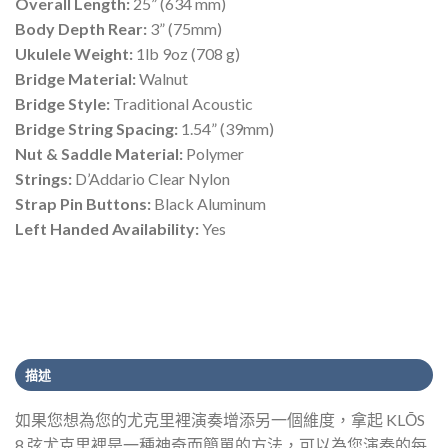
Overall Length:
25” (634 mm)
Body Depth Rear:
3” (75mm)
Ukulele Weight:
1lb 9oz (708 g)
Bridge Material:
Walnut
Bridge Style:
Traditional Acoustic
Bridge String Spacing:
1.54” (39mm)
Nut & Saddle Material:
Polymer
Strings:
D’Addario Clear Nylon
Strap Pin Buttons:
Black Aluminum
Left Handed Availability:
Yes
描述
如果您想為您的尤克里裡演奏增添另一個維度，拿起 KLŌS
8 弦尤克里裡是一種神奇而簡單的方法，可以為您演奏的每