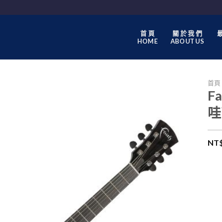
首 頁
關 於 我 們
最
HOME
ABOUT US
首頁
F
哇
NT