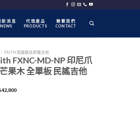
 新 消 息
代 理 產 品
聯 繫 我 們
NEWS
PRODUCTS
CONTACT
/
FAITH 英國最佳原聲吉他
aith FXNC-MD-NP 印尼爪
芒果木 全單板 民謠吉他
$
42,800