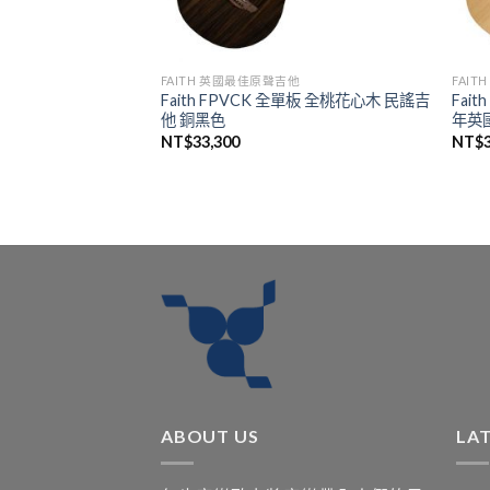
他
FAITH 英國最佳原聲吉他
FAI
Faith FPVCK 全單板 全桃花心木 民謠吉
Fait
全單板 民謠吉他
他 銅黑色
年英
NT$
33,300
NT$
ABOUT US
LA