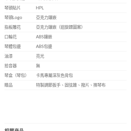
琴頭貼片
HPL
琴頭Logo
亞克力鑲嵌
指板雕花
亞克力鑲嵌（迴旋鏢圖案）
口輪花
ABS鑲嵌
琴體包邊
ABS包邊
油漆
亮光
拾音器
無
琴盒（琴包）
卡馬專屬深灰色背包
贈品
特製調節扳手、固弦錐、撥片、擦琴布
相關商品