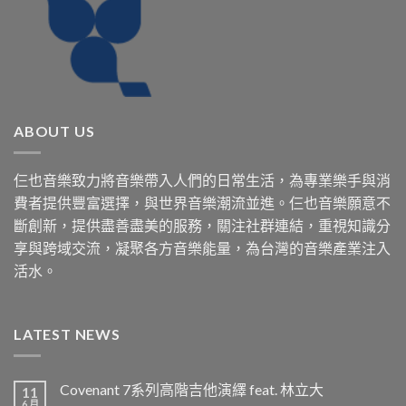
ABOUT US
仨也音樂致力將音樂帶入人們的日常生活，為專業樂手與消
費者提供豐富選擇，與世界音樂潮流並進。仨也音樂願意不
斷創新，提供盡善盡美的服務，關注社群連結，重視知識分
享與跨域交流，凝聚各方音樂能量，為台灣的音樂產業注入
活水。
LATEST NEWS
Covenant 7系列高階吉他演繹 feat. 林立大
11
6 月