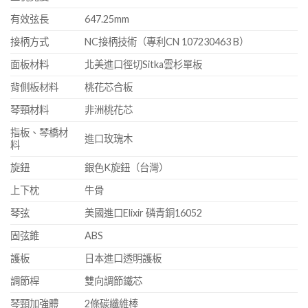
有效弦長
647.25mm
接柄方式
NC接柄技術（專利CN 107230463 B）
面板材料
北美進口徑切Sitka雲杉單板
背側板材料
桃花芯合板
琴頸材料
非洲桃花芯
指板、琴橋材
進口玫瑰木
料
旋鈕
銀色K旋鈕（台灣）
上下枕
牛骨
琴弦
美國進口Elixir 磷青銅16052
固弦錐
ABS
護板
日本進口透明護板
調節桿
雙向調節鐵芯
琴頸加強體
2條碳纖維棒