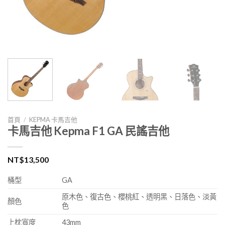
首頁
/
KEPMA 卡馬吉他
卡馬吉他 Kepma F1 GA 民謠吉他
NT$
13,500
桶型
GA
原木色、復古色、櫻桃紅、透明黑、日落色、淡黃
顏色
色
上枕寬度
43mm