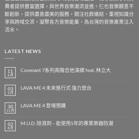
費者提供豐富選擇，與世界音樂潮流並進。仨也音樂願意不
斷創新，提供盡善盡美的服務，關注社群連結，重視知識分
享與跨域交流，凝聚各方音樂能量，為台灣的音樂產業注入
活水。
LATEST NEWS
Covenant 7系列高階吉他演繹 feat. 林立大
11
6 月
LAVA ME 4 未來進行式 強力登台
03
2 月
LAVA ME 4 登場預購
30
12 月
M.U.D. 除濕劑 – 能使用5年的專業樂器防潮
02
8 月