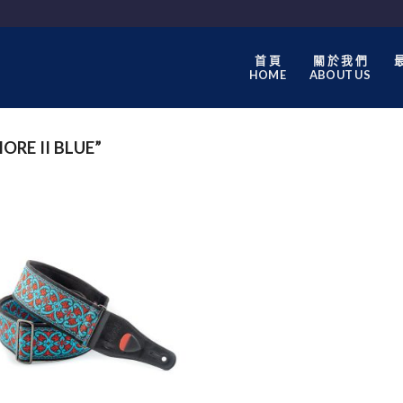
首 頁
關 於 我 們
最
HOME
ABOUT US
RE II BLUE”