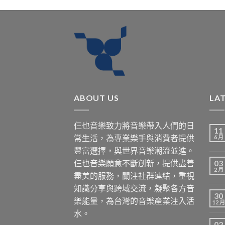
ABOUT US
LA
仨也音樂致力將音樂帶入人們的日
11
常生活，為專業樂手與消費者提供
6 月
豐富選擇，與世界音樂潮流並進。
仨也音樂願意不斷創新，提供盡善
03
2 月
盡美的服務，關注社群連結，重視
知識分享與跨域交流，凝聚各方音
30
樂能量，為台灣的音樂產業注入活
12 月
水。
02