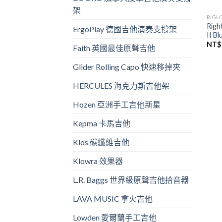
架
RIG
Righ
ErgoPlay 德國吉他演奏支撐架
II 
NT$
Faith 英國最佳原聲吉他
Glider Rolling Capo 快速移掉夾
HERCULES 海克力斯吉他架
Hozen 亞洲手工吉他新星
Kepma 卡馬吉他
Klos 碳纖維吉他
Klowra 效果器
L.R. Baggs 世界級原聲吉他拾音器
LAVA MUSIC 拿火吉他
Lowden 愛爾蘭手工吉他