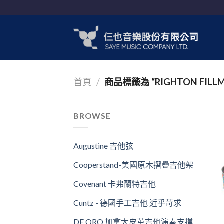
Skip
to
content
首頁
/
商品標籤為 “RIGHTON FILLMO
BROWSE
Augustine 吉他弦
Cooperstand-美國原木摺疊吉他架
Covenant 卡弗蘭特吉他
Cuntz - 德國手工吉他 近乎苛求
DE ORO 加拿大皮革吉他演奏支撐