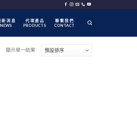
 新 消 息
代 理 產 品
聯 繫 我 們
NEWS
PRODUCTS
CONTACT
顯示單一結果