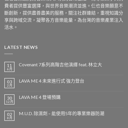
費者提供豐富選擇，與世界音樂潮流並進。仨也音樂願意不
斷創新，提供盡善盡美的服務，關注社群連結，重視知識分
享與跨域交流，凝聚各方音樂能量，為台灣的音樂產業注入
活水。
LATEST NEWS
Covenant 7系列高階吉他演繹 feat. 林立大
11
6 月
LAVA ME 4 未來進行式 強力登台
03
2 月
LAVA ME 4 登場預購
30
12 月
M.U.D. 除濕劑 – 能使用5年的專業樂器防潮
02
8 月