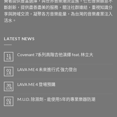
費者提供豐富選擇，與世界音樂潮流並進。仨也音樂願意不
斷創新，提供盡善盡美的服務，關注社群連結，重視知識分
享與跨域交流，凝聚各方音樂能量，為台灣的音樂產業注入
活水。
LATEST NEWS
Covenant 7系列高階吉他演繹 feat. 林立大
11
6 月
LAVA ME 4 未來進行式 強力登台
03
2 月
LAVA ME 4 登場預購
30
12 月
M.U.D. 除濕劑 – 能使用5年的專業樂器防潮
02
8 月