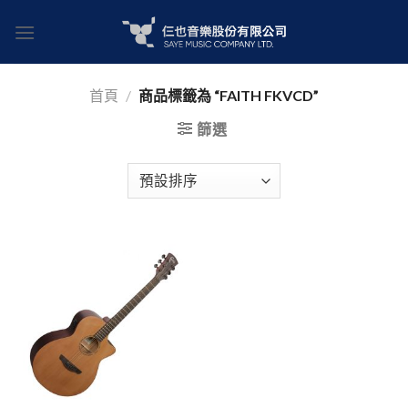
Skip
to
content
首頁
/
商品標籤為 “FAITH FKVCD”
篩選