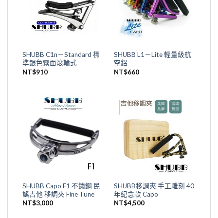
SHUBB C1n－Standard 標
SHUBB L1－Lite 輕量級航
準銀色霧面滾輪式
空鋁
NT$
910
NT$
660
SHUBB Capo F1 不鏽鋼 民
SHUBB移調夾 手工雕刻 40
謠吉他 移調夾 Fine Tune
年紀念款 Capo
NT$
3,000
NT$
4,500