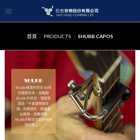
Skip
to
content
首頁
/
PRODUCTS
/
SHUBB CAPOS
Shubb
移調夾問世
40
年
仍暢銷全球。而驅動
Shubb
的原因，僅是想
製造「不會讓樂器走
調」的移調夾，動機看
似簡單，卻鞭策著
Shubb
不斷走在創新與研
發的路上。