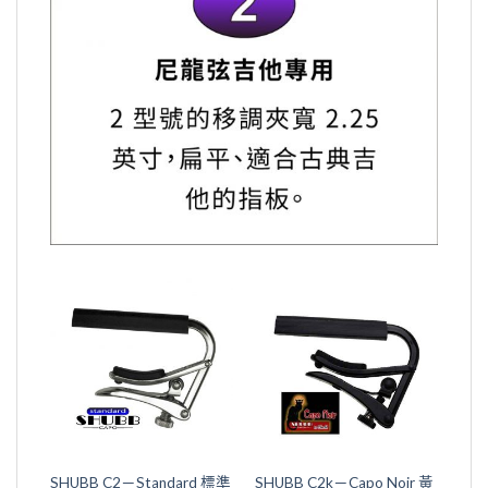
SHUBB C2－Standard 標準
SHUBB C2k－Capo Noir 黃