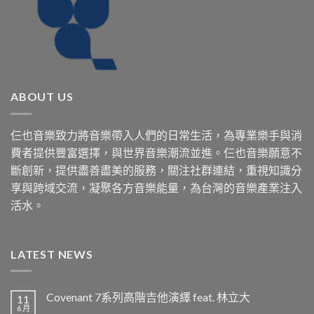
ABOUT US
仨也音樂致力將音樂帶入人們的日常生活，為專業樂手與消
費者提供豐富選擇，與世界音樂潮流並進。仨也音樂願意不
斷創新，提供盡善盡美的服務，關注社群連結，重視知識分
享與跨域交流，凝聚各方音樂能量，為台灣的音樂產業注入
活水。
LATEST NEWS
Covenant 7系列高階吉他演繹 feat. 林立大
11
6 月