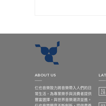
ABOUT US
LA
仨也音樂致力將音樂帶入人們的日
11
常生活，為專業樂手與消費者提供
6 月
豐富選擇，與世界音樂潮流並進。
仨也音樂願意不斷創新，提供盡善
03