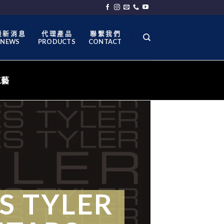
 新 消 息
代 理 產 品
聯 繫 我 們
NEWS
PRODUCTS
CONTACT
工藝
S TYLER