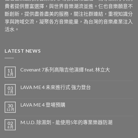
費者提供豐富選擇，與世界音樂潮流並進。仨也音樂願意不
斷創新，提供盡善盡美的服務，關注社群連結，重視知識分
享與跨域交流，凝聚各方音樂能量，為台灣的音樂產業注入
活水。
LATEST NEWS
Covenant 7系列高階吉他演繹 feat. 林立大
11
6 月
LAVA ME 4 未來進行式 強力登台
03
2 月
LAVA ME 4 登場預購
30
12 月
M.U.D. 除濕劑 – 能使用5年的專業樂器防潮
02
8 月