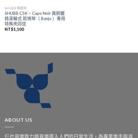
SHUBB 移調夾
SHUBB C5K – Capo Noir 黃銅鍍
鉻滾輪式 斑鳩琴（ Banjo ）專用
特殊夾四弦
NT$
1,100
ABOUT US
仨也音樂致力將音樂帶入人們的日常生活，為專業樂手與消